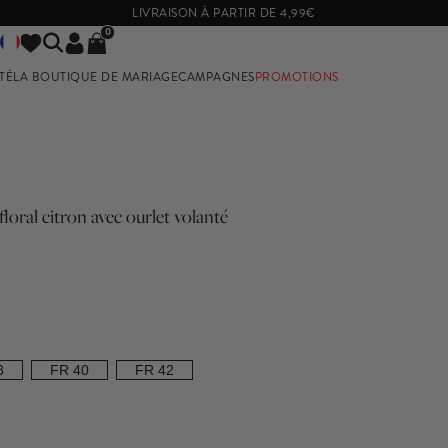
LIVRAISON À PARTIR DE 4,99€
0
TÉ
LA BOUTIQUE DE MARIAGE
CAMPAGNES
PROMOTIONS
UR LES DEMOISELLES D'HONNEUR
VOIR PAR TAILLES
BUT DE GROSSESSE
TAILLES 32 A 36
TAILLES 38 A 42
TAILLES 44 ET PLUS
oral citron avec ourlet volanté
8
FR 40
FR 42