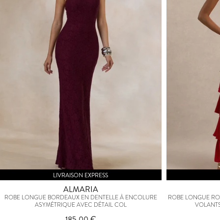
LIVRAISON EXPRESS
ALMARIA
ROBE LONGUE BORDEAUX EN DENTELLE À ENCOLURE
ROBE LONGUE RO
ASYMÉTRIQUE AVEC DÉTAIL COL
VOLANTS
185,00 €