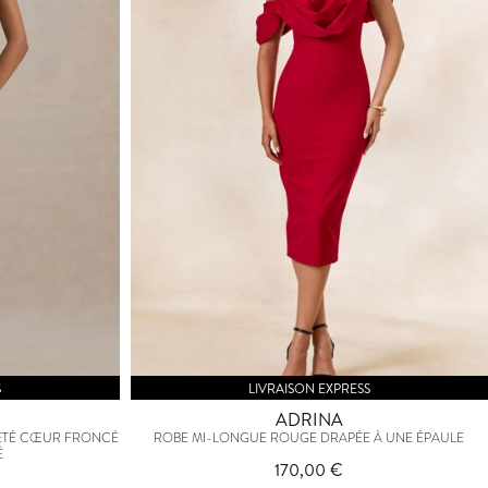
S
LIVRAISON EXPRESS
ADRINA
ETÉ CŒUR FRONCÉ
ROBE MI-LONGUE ROUGE DRAPÉE À UNE ÉPAULE
É
170,00 €