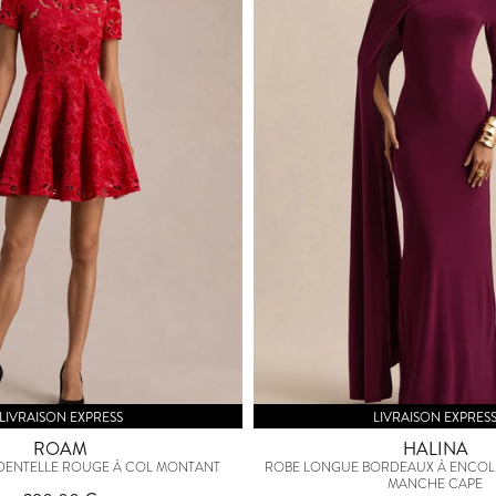
LIVRAISON EXPRESS
LIVRAISON EXPRES
ROAM
HALINA
 DENTELLE ROUGE À COL MONTANT
ROBE LONGUE BORDEAUX À ENCOL
MANCHE CAPE