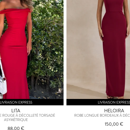
LIVRAISON EXPRESS
LIVRAISON EXPRES
LITA
HELOIRA
E ROUGE À DÉCOLLETÉ TORSADÉ
ROBE LONGUE BORDEAUX À DÉ
ASYMÉTRIQUE
150,00 €
88,00 €