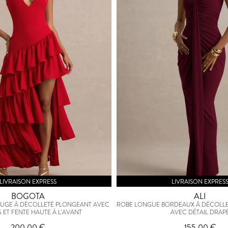
LIVRAISON EXPRESS
LIVRAISON EXPRES
BOGOTA
ALI
UGE À DÉCOLLETÉ PLONGEANT AVEC
ROBE LONGUE BORDEAUX À DÉCOLL
 ET FENTE HAUTE À L'AVANT
AVEC DÉTAIL DRAP
200,00 €
155,00 €