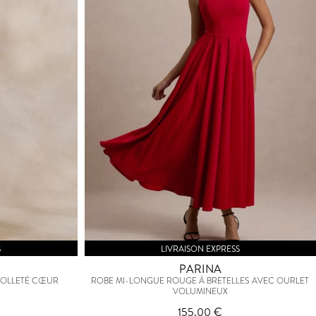
S
LIVRAISON EXPRESS
PARINA
COLLETÉ CŒUR
ROBE MI-LONGUE ROUGE À BRETELLES AVEC OURLET
VOLUMINEUX
155,00 €