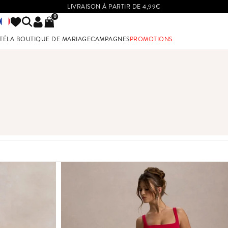
LIVRAISON À PARTIR DE 4,99€
0
TÉ
LA BOUTIQUE DE MARIAGE
CAMPAGNES
PROMOTIONS
UR LES DEMOISELLES D'HONNEUR
VOIR PAR TAILLES
BUT DE GROSSESSE
TAILLES 32 A 36
TAILLES 38 A 42
TAILLES 44 ET PLUS