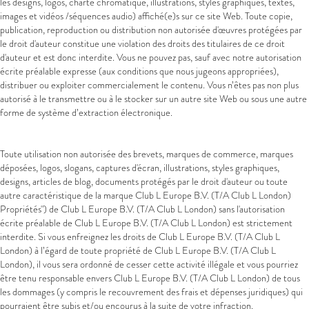
les designs, logos, charte chromatique, illustrations, styles graphiques, textes,
images et vidéos /séquences audio) affiché(e)s sur ce site Web. Toute copie,
publication, reproduction ou distribution non autorisée d'œuvres protégées par
le droit d'auteur constitue une violation des droits des titulaires de ce droit
d'auteur et est donc interdite. Vous ne pouvez pas, sauf avec notre autorisation
écrite préalable expresse (aux conditions que nous jugeons appropriées),
distribuer ou exploiter commercialement le contenu. Vous n’êtes pas non plus
autorisé à le transmettre ou à le stocker sur un autre site Web ou sous une autre
forme de système d’extraction électronique.
Toute utilisation non autorisée des brevets, marques de commerce, marques
déposées, logos, slogans, captures d'écran, illustrations, styles graphiques,
designs, articles de blog, documents protégés par le droit d'auteur ou toute
autre caractéristique de la marque Club L Europe B.V. (T/A Club L London)
Propriétés") de Club L Europe B.V. (T/A Club L London) sans l'autorisation
écrite préalable de Club L Europe B.V. (T/A Club L London) est strictement
interdite. Si vous enfreignez les droits de Club L Europe B.V. (T/A Club L
London) à l’égard de toute propriété de Club L Europe B.V. (T/A Club L
London), il vous sera ordonné de cesser cette activité illégale et vous pourriez
être tenu responsable envers Club L Europe B.V. (T/A Club L London) de tous
les dommages (y compris le recouvrement des frais et dépenses juridiques) qui
pourraient être subis et/ou encourus à la suite de votre infraction.