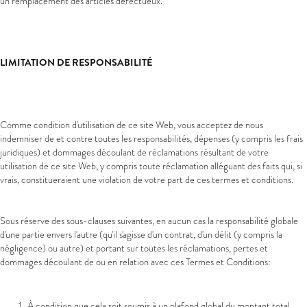
un remplacement des articles défectueux.
LIMITATION DE RESPONSABILITÉ
Comme condition d'utilisation de ce site Web, vous acceptez de nous
indemniser de et contre toutes les responsabilités, dépenses (y compris les frais
juridiques) et dommages découlant de réclamations résultant de votre
utilisation de ce site Web, y compris toute réclamation alléguant des faits qui, si
vrais, constitueraient une violation de votre part de ces termes et conditions.
Sous réserve des sous-clauses suivantes, en aucun cas la responsabilité globale
d'une partie envers l'autre (qu'il s'agisse d'un contrat, d'un délit (y compris la
négligence) ou autre) et portant sur toutes les réclamations, pertes et
dommages découlant de ou en relation avec ces Termes et Conditions:
À condition que cela soit soumis à un plafond global du montant total