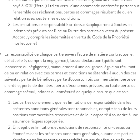
payé à KCR (Retail) Ltd en vertu d'une commande confirmée portant sur
l’ensemble des réclamations, pertes et dommages résultant de ou en
relation avec ces termes et conditions.
Les limitations de responsabilité ci-dessus s'appliqueront à (toutes les
indemnités prévues par l'une ou l'autre des parties en vertu du présent
Accord, y compris les indemnités en vertu du Code de la Propriété
intellectuelle)
La responsabilité de chaque partie envers l'autre de matière contractuelle,
délictuelle (y compris la négligence), fausse déclaration (qu'elle soit
innocente ou négligente), manquement à une obligation légale ou résultant
de ou en relation avec ces termes et conditions ne s'étendra à aucun des cas
suivants : perte de bénéfices ; perte d'opportunités commerciales; perte de
clientèle; perte de données ; perte d'économies prévues; ou toute perte ou
dommage spécial, indirect ou consécutif de quelque nature que ce soit.
Les parties conviennent que les limitations de responsabilité dans les
présentes conditions générales sont raisonnables, compte tenu de leurs
positions commerciales respectives et de leur capacité à souscrire à une
assurance risques appropriée.
En dépit des limitations et exclusions de responsabilité ci-dessus ou
énoncées dans les présentes conditions générales, aucune des parties
n'exclut ou ne limite toute responsabilité en cas de : fraude ou fausse