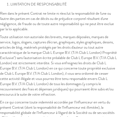
LIMITATION DE RESPONSABILITÉ
Rien dans le présent Contrat ne limite ni n'exclut la responsabilité de l'une ou
l'autre des parties en cas de décès ou de préjudice corporel résultant d'une
négligence, de fraude ou de toute autre responsabilité qui ne peut être exclue
par la loi applicable.
Toute utilisation non autorisée des brevets, marques déposées, marques de
service, logos, slogans, captures d'écran, graphiques, styles graphiques, dessins,
articles de blog, matériels protégés par les droits d'auteur ou tout autre
caractéristique de la marque Club L Europe B.V. (T/A Club L London) Propriété
Exclusive") sans l'autorisation écrite préalable de Club L Europe B.V. (T/A Club L
London) est strictement interdite. Si vous enfreignez les droits de Club L
Europe B.V. (T/A Club L London) en ce qui concerne toute propriété exclusive
de Club L Europe B.V. (T/A Club L London), il vous sera ordonné de cesser
cette activité illégale et vous pourrez être tenu responsable envers Club L
Europe B.V. (T/A Club L London) de tous les dommages (y compris le
recouvrement des frais et dépenses juridiques) qui pourraient être subis et/ou
encourus à la suite de votre infraction.
En ce qui concerne toute indemnité accordée par l'Influenceur en vertu du
présent Contrat (dont la responsabilité de l'Influenceur est illimitée), la
responsabilité globale de l'Influenceur à l'égard de la Société ou de ses sociétés