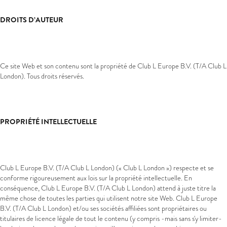
DROITS D’AUTEUR
Ce site Web et son contenu sont la propriété de Club L Europe B.V. (T/A Club L
London). Tous droits réservés.
PROPRIÉTÉ INTELLECTUELLE
Club L Europe B.V. (T/A Club L London) (« Club L London ») respecte et se
conforme rigoureusement aux lois sur la propriété intellectuelle. En
conséquence, Club L Europe B.V. (T/A Club L London) attend à juste titre la
même chose de toutes les parties qui utilisent notre site Web. Club L Europe
B.V. (T/A Club L London) et/ou ses sociétés affiliées sont propriétaires ou
titulaires de licence légale de tout le contenu (y compris -mais sans s'y limiter-