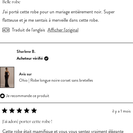
5
Belle robe
sur
5
J'ai porté cette robe pour un mariage entièrement noir. Super
étoiles
flatteuse et je me sentais à merveille dans cette robe.
Traduit de l'anglais
Afficher l'original
Sharlene B.
Acheteur vérifié
Avis sur
Ohio | Robe longue noire corset sans bretelles
Je recommande ce produit
il y a 1 mois
Noté
5
J'ai adoré porter cette robe !
sur
5
Cette robe était magnifique et vous vous sentez vraiment élégante