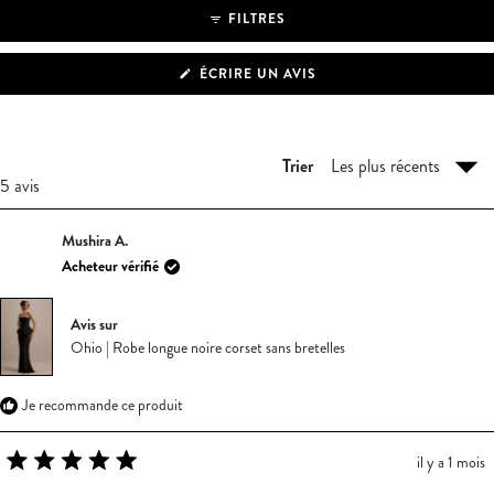
FILTRES
(S'OUVRE
ÉCRIRE UN AVIS
DANS
UNE
NOUVELLE
FENÊTRE)
Trier
Chargement...
5 avis
Mushira A.
Acheteur vérifié
Avis sur
Ohio | Robe longue noire corset sans bretelles
Je recommande ce produit
il y a 1 mois
Noté