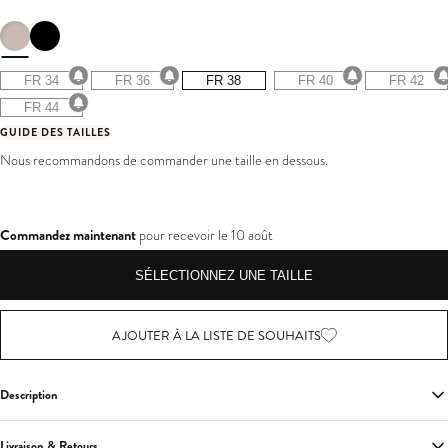
avis
FR 34
FR 36
FR 38
FR 40
FR 42
FR 44
GUIDE DES TAILLES
Nous recommandons de commander une taille en dessous.
Commandez maintenant
pour recevoir le
10 août
SÉLECTIONNEZ UNE TAILLE
AJOUTER À LA LISTE DE SOUHAITS
Description
Soyez prête pour le tapis rouge, dégageant glamour et élégance avec notre
Livraison & Retours