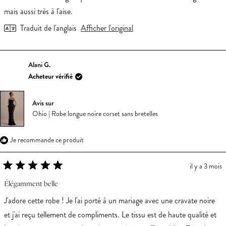
étoiles
mais aussi très à l'aise.
Traduit de l'anglais
Afficher l'original
Alani G.
Acheteur vérifié
Avis sur
Ohio | Robe longue noire corset sans bretelles
Je recommande ce produit
il y a 3 mois
Noté
5
Élégamment belle
sur
5
J'adore cette robe ! Je l'ai porté à un mariage avec une cravate noire
étoiles
et j'ai reçu tellement de compliments. Le tissu est de haute qualité et