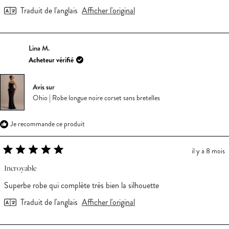
Traduit de l'anglais
Afficher l'original
Lina M.
Acheteur vérifié
Avis sur
Ohio | Robe longue noire corset sans bretelles
Je recommande ce produit
il y a 8 mois
Noté
5
Incroyable
sur
5
Superbe robe qui complète très bien la silhouette
étoiles
Traduit de l'anglais
Afficher l'original