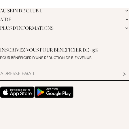
Chargement...
AU SEIN DE CLUB L
AIDE
LA MARQUE
NOTRE DURABILITÉ
PLUS D'INFORMATIONS
LIVRAISON
JOURNAL
RETOURS
PROGRAMME D'AFFILIATION
SUIVRE MA COMMANDE
CARTE CADEAU
CENTRE D'ASSISTANCE
RÉDUCTION ÉTUDIANTE
NOUS CONTACTER
INSCRIVEZ-VOUS POUR BENEFICIER DE -15%
DÉCLARATION SUR L’ESCLAVAGE MODERNE
GUIDE DES TAILLES
DROIT DE RÉTRACTATION
POUR BÉNÉFICIER D’UNE RÉDUCTION DE BIENVENUE.
CONSEILS D'ENTRETIEN DE VOS PRODUITS
>