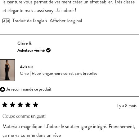
la ceinture vous permet de vraiment créer un effet sablier. Très classe
et élégante mais aussi sexy. J'ai adoré !
Traduit de l'anglais
Afficher l'original
Claire R.
Acheteur vérifié
Avis sur
Ohio | Robe longue noire corset sans bretelles
Je recommande ce produit
il y a 8 mois
Noté
5
Coupe comme un gant !
sur
5
Matériau magnifique ! J'adore le soutien-gorge intégré. Franchement,
étoiles
ça me va comme dans un rêve