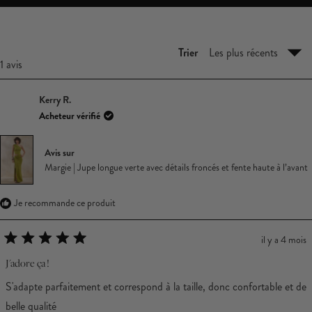
DANS
UNE
NOUVELLE
FENÊTRE)
Trier
Chargement...
1 avis
Kerry R.
Acheteur vérifié
Avis sur
Margie | Jupe longue verte avec détails froncés et fente haute à l’avant
Je recommande ce produit
il y a 4 mois
Noté
5
J'adore ça !
sur
5
S'adapte parfaitement et correspond à la taille, donc confortable et de
étoiles
belle qualité