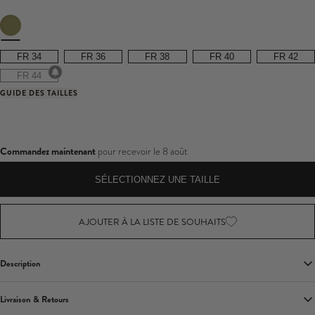
avis
FR 34
FR 36
FR 38
FR 40
FR 42
FR 44
GUIDE DES TAILLES
Commandez maintenant
pour recevoir le
8 août
SÉLECTIONNEZ UNE TAILLE
AJOUTER À LA LISTE DE SOUHAITS
Description
Voici Margie, une silhouette remarquable pour sublimer votre style estival.
Livraison & Retours
Conçue dans une riche teinte verte en tissu solton de qualité supérieure, cette