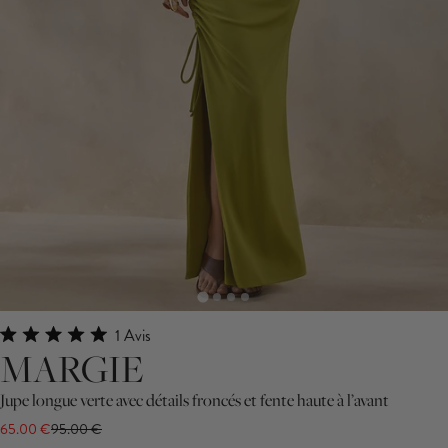
Cliquez
1
Avis
Noté
MARGIE
pour
5.0
faire
sur
5
Jupe longue verte avec détails froncés et fente haute à l’avant
défiler
étoiles
65.00 €
95.00 €
jusqu'aux