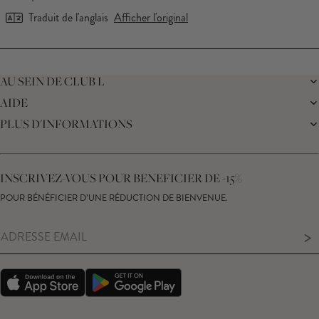
Traduit de l'anglais
Afficher l'original
Chargement...
AU SEIN DE CLUB L
AIDE
LA MARQUE
NOTRE DURABILITÉ
PLUS D'INFORMATIONS
LIVRAISON
JOURNAL
RETOURS
PROGRAMME D'AFFILIATION
SUIVRE MA COMMANDE
CARTE CADEAU
CENTRE D'ASSISTANCE
RÉDUCTION ÉTUDIANTE
NOUS CONTACTER
INSCRIVEZ-VOUS POUR BENEFICIER DE -15%
DÉCLARATION SUR L’ESCLAVAGE MODERNE
GUIDE DES TAILLES
DROIT DE RÉTRACTATION
POUR BÉNÉFICIER D’UNE RÉDUCTION DE BIENVENUE.
CONSEILS D'ENTRETIEN DE VOS PRODUITS
>