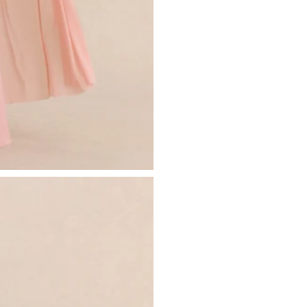
France
- Jersey étirable de première qualité
Livraison Express
Livraison le jour ouvré suivant sur 
- Encolure haute
commande passée avant 12h30.
- Détail de cape en mousseline
Livraison Standard
Livraison estimée sous 2 à 3 jours 
- Détail froncé
Retours
- Fermeture éclair invisible
Déposez simplement votre produit da
- Robe longue
Pour plus d'informations, consultez 
Taille:
Le modèle mesure 1m70 et porte une 
Information
Designé exclusivement par Club L 
Entièrement doublé / Bien étirable