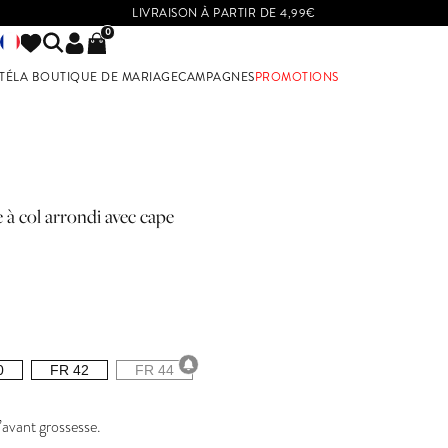
LIVRAISON À PARTIR DE 4,99€
0
TÉ
LA BOUTIQUE DE MARIAGE
CAMPAGNES
PROMOTIONS
UR LES DEMOISELLES D'HONNEUR
VOIR PAR TAILLES
BUT DE GROSSESSE
TAILLES 32 A 36
TAILLES 38 A 42
TAILLES 44 ET PLUS
 à col arrondi avec cape
0
FR 42
FR 44
d’avant grossesse.