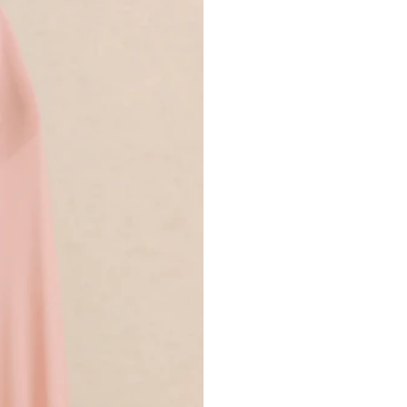
Jersey rose de première qualité (95
Longueur portée sur le corps – de l’é
Ce modèle arrive à la cheville avec un 
SKU: CL136302301