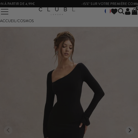
À PARTIR DE 4,99€
-15%* SUR VOTRE PREMIÈRE COMM
ACCUEIL
/
COSMOS