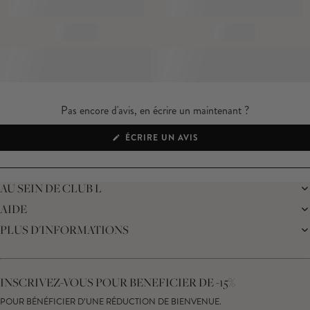
Pas encore d'avis, en écrire un maintenant ?
(S'OUVRE
ÉCRIRE UN AVIS
DANS
UNE
NOUVELLE
FENÊTRE)
AU SEIN DE CLUB L
AIDE
LA MARQUE
NOTRE DURABILITÉ
PLUS D'INFORMATIONS
LIVRAISON
JOURNAL
RETOURS
PROGRAMME D'AFFILIATION
SUIVRE MA COMMANDE
CARTE CADEAU
CENTRE D'ASSISTANCE
RÉDUCTION ÉTUDIANTE
NOUS CONTACTER
INSCRIVEZ-VOUS POUR BENEFICIER DE -15%
DÉCLARATION SUR L’ESCLAVAGE MODERNE
GUIDE DES TAILLES
DROIT DE RÉTRACTATION
POUR BÉNÉFICIER D’UNE RÉDUCTION DE BIENVENUE.
CONSEILS D'ENTRETIEN DE VOS PRODUITS