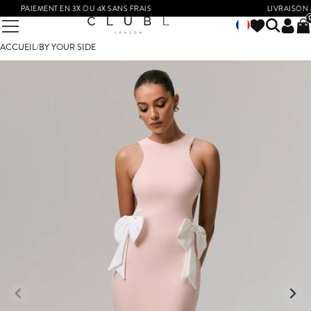
PAIEMENT EN 3X OU 4X SANS FRAIS
LIVRAISON À 
ACCUEIL
/
BY YOUR SIDE