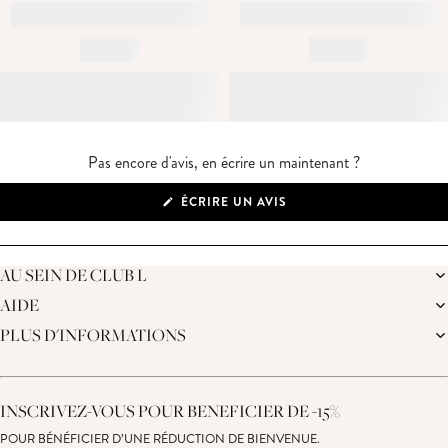
Pas encore d'avis, en écrire un maintenant ?
(S'OUVRE
ÉCRIRE UN AVIS
DANS
UNE
NOUVELLE
FENÊTRE)
AU SEIN DE CLUB L
AIDE
LA MARQUE
NOTRE DURABILITÉ
PLUS D'INFORMATIONS
LIVRAISON
JOURNAL
RETOURS
PROGRAMME D'AFFILIATION
SUIVRE MA COMMANDE
CARTE CADEAU
CENTRE D'ASSISTANCE
RÉDUCTION ÉTUDIANTE
NOUS CONTACTER
INSCRIVEZ-VOUS POUR BENEFICIER DE -15%
DÉCLARATION SUR L’ESCLAVAGE MODERNE
GUIDE DES TAILLES
DROIT DE RÉTRACTATION
POUR BÉNÉFICIER D’UNE RÉDUCTION DE BIENVENUE.
CONSEILS D'ENTRETIEN DE VOS PRODUITS