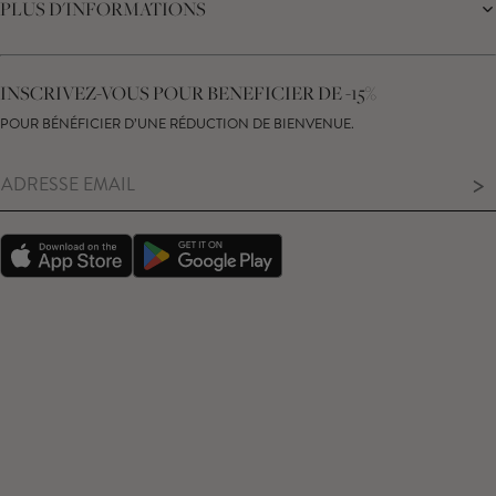
PLUS D'INFORMATIONS
LIVRAISON
JOURNAL
RETOURS
PROGRAMME D'AFFILIATION
SUIVRE MA COMMANDE
CARTE CADEAU
CENTRE D'ASSISTANCE
RÉDUCTION ÉTUDIANTE
NOUS CONTACTER
INSCRIVEZ-VOUS POUR BENEFICIER DE -15%
DÉCLARATION SUR L’ESCLAVAGE MODERNE
GUIDE DES TAILLES
DROIT DE RÉTRACTATION
POUR BÉNÉFICIER D’UNE RÉDUCTION DE BIENVENUE.
CONSEILS D'ENTRETIEN DE VOS PRODUITS
>