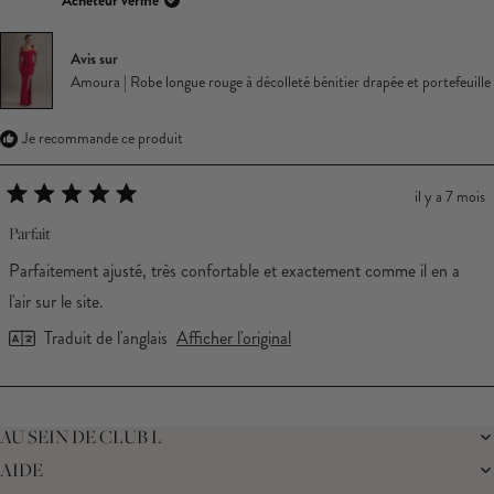
Acheteur vérifié
Avis sur
Amoura | Robe longue rouge à décolleté bénitier drapée et portefeuille
Je recommande ce produit
il y a 7 mois
Noté
5
Parfait
sur
5
Parfaitement ajusté, très confortable et exactement comme il en a
étoiles
l'air sur le site.
Traduit de l'anglais
Afficher l'original
Chargement...
AU SEIN DE CLUB L
AIDE
LA MARQUE
NOTRE DURABILITÉ