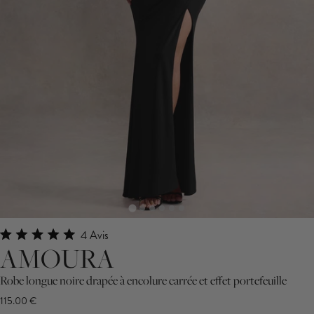
Cliquez
4
Avis
Noté
AMOURA
pour
5.0
faire
sur
5
Robe longue noire drapée à encolure carrée et effet portefeuille
défiler
étoiles
115.00 €
jusqu'aux