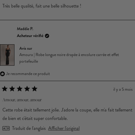
5
Très belle qualité, fait une belle silhouette !
étoiles
Maddie P.
Acheteur vérifié
Avis sur
Amoura | Robe longue noire drapée à encolure carrée et effet
portefeuille
Je recommande ce produit
il y a 5 mois
Noté
5
Amour, amour, amour
sur
5
Cette robe était tellement jolie. J'adore la coupe, elle m'a fait tellement
étoiles
de bien et c'était super confortable.
Traduit de l'anglais
Afficher l'original