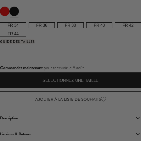
avis
FR 34
FR 36
FR 38
FR 40
FR 42
FR 44
GUIDE DES TAILLES
Commandez maintenant
pour recevoir le
8 août
SÉLECTIONNEZ UNE TAILLE
AJOUTER À LA LISTE DE SOUHAITS
Description
Savourez la romance cette saison des événements avec
Amoura
, notre
Livraison & Retours
envoûtante robe longue noire. Arborant une silhouette flatteuse en jersey