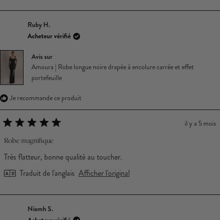
Ruby H.
Acheteur vérifié
Avis sur
Amoura | Robe longue noire drapée à encolure carrée et effet
portefeuille
Je recommande ce produit
il y a 5 mois
Noté
5
Robe magnifique
sur
5
Très flatteur, bonne qualité au toucher.
étoiles
Traduit de l'anglais
Afficher l'original
Niamh S.