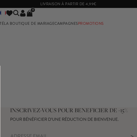
LIVRAISON À PARTIR DE 4,99€
0
TÉ
LA BOUTIQUE DE MARIAGE
CAMPAGNES
PROMOTIONS
UR LES DEMOISELLES D'HONNEUR
VOIR PAR TAILLES
BUT DE GROSSESSE
TAILLES 32 A 36
TAILLES 38 A 42
TAILLES 44 ET PLUS
INSCRIVEZ-VOUS POUR BENEFICIER DE -15%
POUR BÉNÉFICIER D’UNE RÉDUCTION DE BIENVENUE.
>