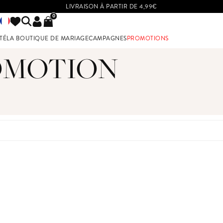
LIVRAISON À PARTIR DE 4,99€
0
TÉ
LA BOUTIQUE DE MARIAGE
CAMPAGNES
PROMOTIONS
UR LES DEMOISELLES D'HONNEUR
VOIR PAR TAILLES
OMOTION
BUT DE GROSSESSE
TAILLES 32 A 36
TAILLES 38 A 42
TAILLES 44 ET PLUS