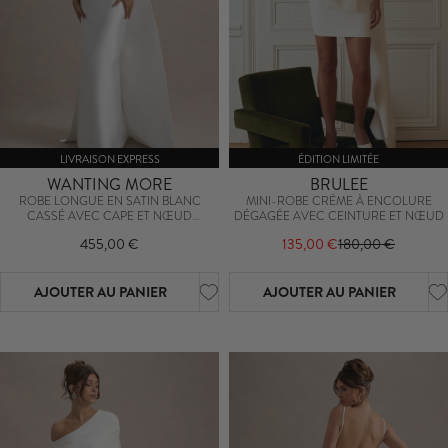
LIVRAISON EXPRESS
ÉDITION LIMITÉE
WANTING MORE
BRULEE
ROBE LONGUE EN SATIN BLANC
MINI-ROBE CRÈME À ENCOLURE
CASSÉ AVEC CAPE ET NŒUD
DÉGAGÉE AVEC CEINTURE ET NŒUD
OVERSIZE
455,00 €
135,00 €
180,00 €
AJOUTER AU PANIER
AJOUTER AU PANIER