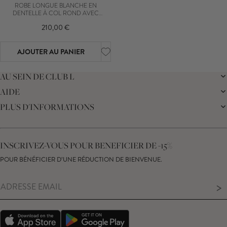
ROBE LONGUE BLANCHE EN
DENTELLE À COL ROND AVEC
EMPIÈCEMENT EN TULLE
210,00 €
AJOUTER AU PANIER
AU SEIN DE CLUB L
AIDE
LA MARQUE
NOTRE DURABILITÉ
PLUS D'INFORMATIONS
LIVRAISON
JOURNAL
RETOURS
PROGRAMME D'AFFILIATION
SUIVRE MA COMMANDE
CARTE CADEAU
CENTRE D'ASSISTANCE
RÉDUCTION ÉTUDIANTE
NOUS CONTACTER
INSCRIVEZ-VOUS POUR BENEFICIER DE -15%
DÉCLARATION SUR L’ESCLAVAGE MODERNE
GUIDE DES TAILLES
DROIT DE RÉTRACTATION
POUR BÉNÉFICIER D’UNE RÉDUCTION DE BIENVENUE.
CONSEILS D'ENTRETIEN DE VOS PRODUITS
>