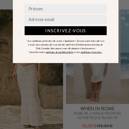
INSCRIVEZ-VOUS
*Les conditions générales de vente s'appliquent. En saisissant votre adresse
e-mail, vous acceptez de recevoir des bulletins d'information marketing de
Club L London. Vous pouvez vous désabonner à tout moment.
Consultez notre
politique de confidentialité
et nos
conditions générales.
WHEN IN ROME
ROBE MI-LONGUE FRONCÉE
ASYMÉTRIQUE BLANCHE
55,00 €
135,00 €