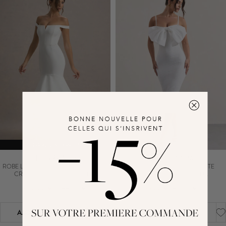
LIVRAISON EXPRESS
THE GREATEST
LOVE POEM
ROBE LONGUE BARDOT BLANCHE ET
ROBE MI-LONGUE MOULANTE
CRÈME AVEC JUPE EN TULLE
BLANCHE AVEC NŒUD
SURDIMMENTIONNÉ
430,00 €
1 065,00 €
55,00 €
150,00 €
AJOUTER AU PANIER
AJOUTER AU PANIER